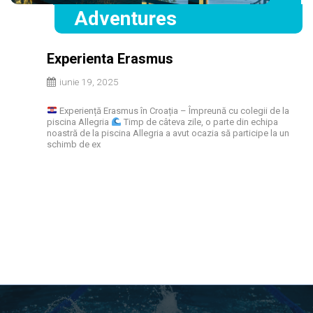
Adventures
Experienta Erasmus
iunie 19, 2025
Experiență Erasmus în Croația – Împreună cu colegii de la
piscina Allegria
Timp de câteva zile, o parte din echipa
noastră de la piscina Allegria a avut ocazia să participe la un
schimb de ex