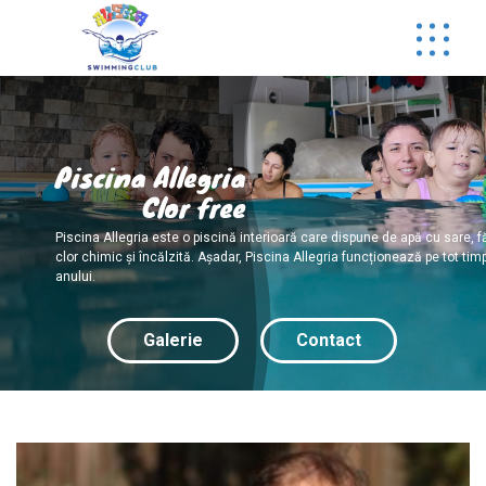
Skip
to
content
Piscina Allegria
Clor free
Piscina Allegria este o piscină interioară care dispune de apă cu sare, f
 este
clor chimic și încălzită. Așadar, Piscina Allegria funcționează pe tot tim
anului.
Galerie
Contact