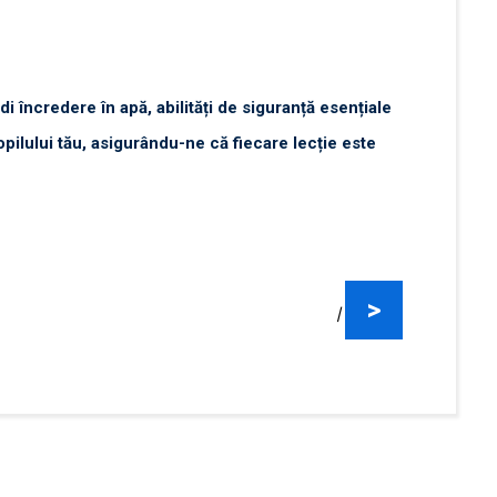
i încredere în apă, abilități de siguranță esențiale
opilului tău, asigurându-ne că fiecare lecție este
>
|