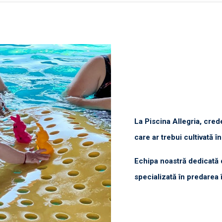
La Piscina Allegria, crede
care ar trebui cultivată î
Echipa noastră dedicată 
specializată în predarea î