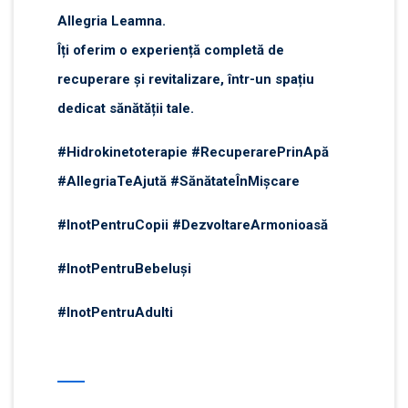
Allegria Leamna.
Îți oferim o experiență completă de
recuperare și revitalizare, într-un spațiu
dedicat sănătății tale.
#Hidrokinetoterapie #RecuperarePrinApă
#AllegriaTeAjută #SănătateÎnMișcare
#InotPentruCopii #DezvoltareArmonioasă
#InotPentruBebeluşi
#InotPentruAdulti