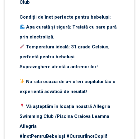
Club
Condiții de înot perfecte pentru bebeluși:
Apa curată și sigură: Tratată cu sare pură
prin electroliză.
Temperatura ideală: 31 grade Celsius,
perfectă pentru bebeluși.
Supraveghere atentă a antrenorilor!
Nu rata ocazia de a-i oferi copilului tău o
experiență acvatică de neuitat!
Vă așteptăm în locația noastră Allegria
Swimming Club /Piscina Craiova Leamna
Allegria
#ÎnotPentruBebeluși #CursuriÎnotCopii!